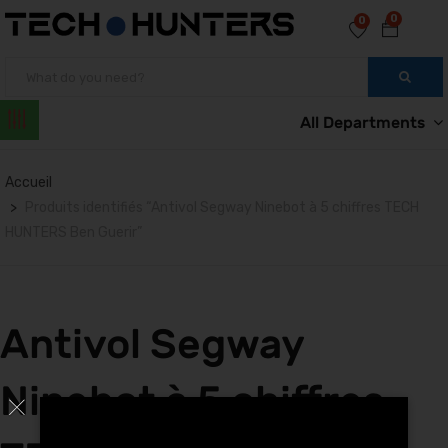
0
0
All Departments
Accueil
Produits identifiés “Antivol Segway Ninebot à 5 chiffres TECH
HUNTERS Ben Guerir”
Antivol Segway
Ninebot à 5 chiffres