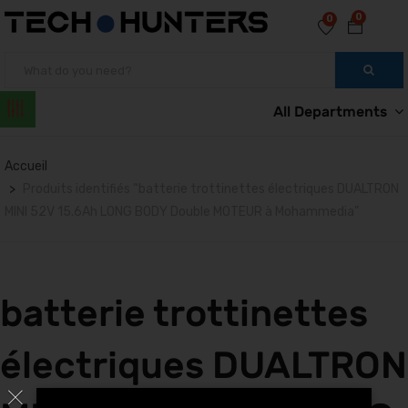
0
0
All Departments
Accueil
Produits identifiés “batterie trottinettes électriques DUALTRON
MINI 52V 15.6Ah LONG BODY Double MOTEUR à Mohammedia”
batterie trottinettes
électriques DUALTRON