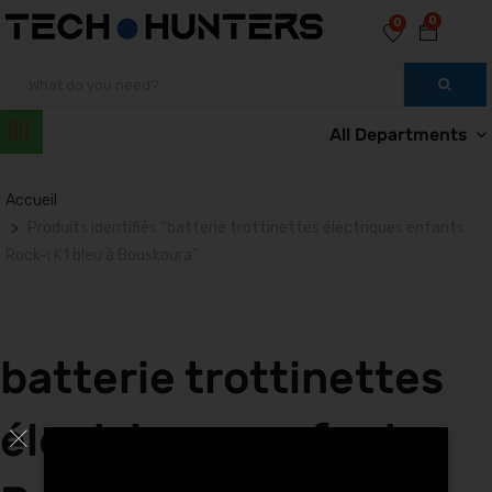
0
0
All Departments
Accueil
Produits identifiés “batterie trottinettes électriques enfants
Rock-i K1 bleu à Bouskoura”
batterie trottinettes
électriques enfants