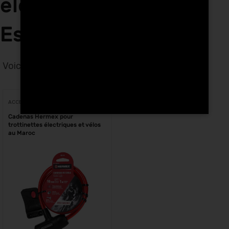
électriques à
Essaouira
Voici le seul résultat
Voici le seul résultat
ACCESSOIRES
Cadenas Hermex pour
trottinettes électriques et vélos
au Maroc