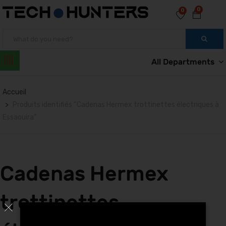
0
0
All Departments
Accueil
Produits identifiés “Cadenas Hermex trottinettes électriques à
Essaouira”
Cadenas Hermex
trottinettes