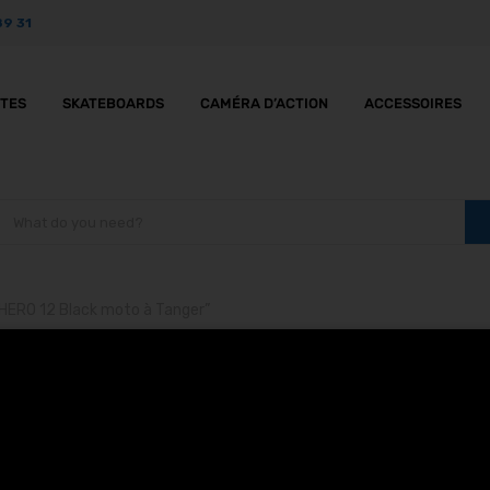
89 31
TTES
SKATEBOARDS
CAMÉRA D’ACTION
ACCESSOIRES
 HERO 12 Black moto à Tanger”
’Action GoPro HERO 12 