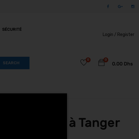
SÉCURITÉ
Login /
Register
0
0
SEARCH
0.00
Dhs
Black moto à Tanger