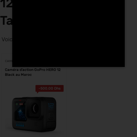
12 Black Plongée à
Tanger
Voici le seul résultat
Voici le seul résultat
CAMÉRAS D'ACTION
Caméra d’action GoPro HERO 12
Black au Maroc
-
500.00
Dhs