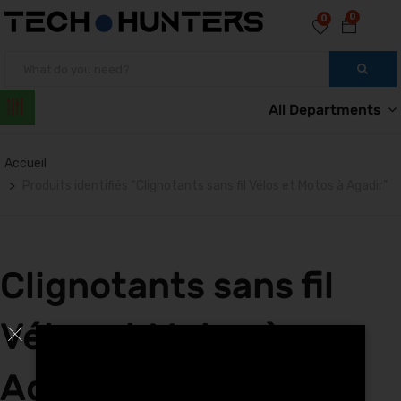
0
0
All Departments
Accueil
Produits identifiés “Clignotants sans fil Vélos et Motos à Agadir”
Clignotants sans fil
Vélos et Motos à
Agadir