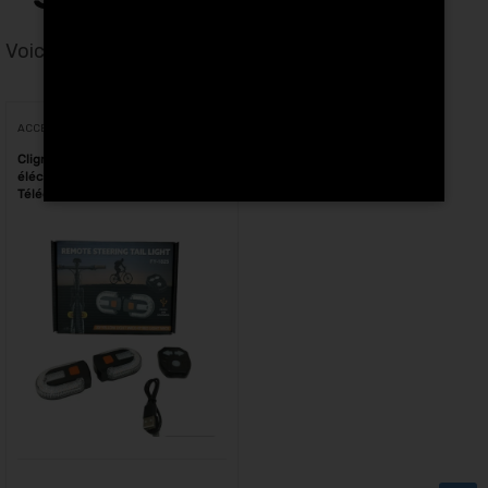
Voici le seul résultat
Voici le seul résultat
ACCESSOIRES
Clignotants trottinettes
éléctriques et vélo
Télécommande sans fil