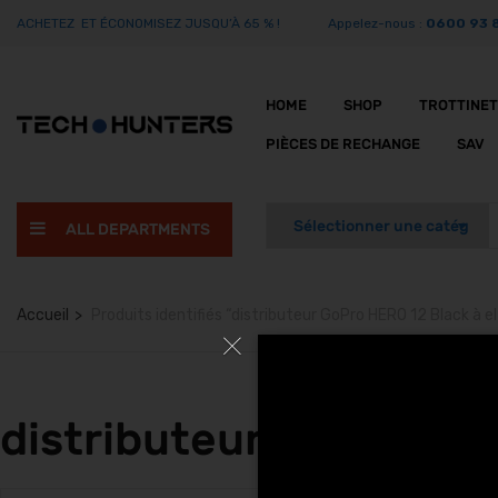
ACHETEZ ET ÉCONOMISEZ JUSQU’À 65 % !
Appelez-nous :
0600 93 
HOME
SHOP
TROTTINE
PIÈCES DE RECHANGE
SAV
ALL DEPARTMENTS
Accueil
Produits identifiés “distributeur GoPro HERO 12 Black à el
distributeur GoPro HER