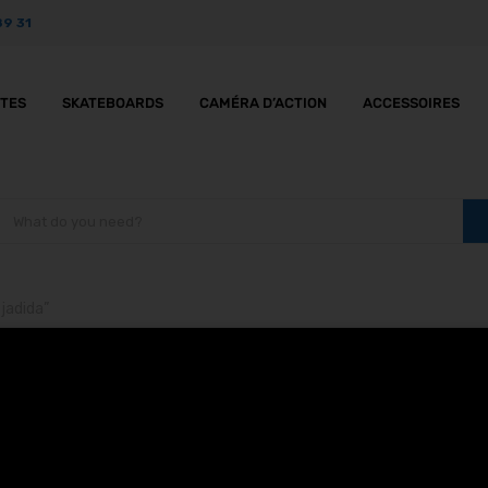
89 31
TTES
SKATEBOARDS
CAMÉRA D’ACTION
ACCESSOIRES
 jadida”
O 12 Black à el jadida