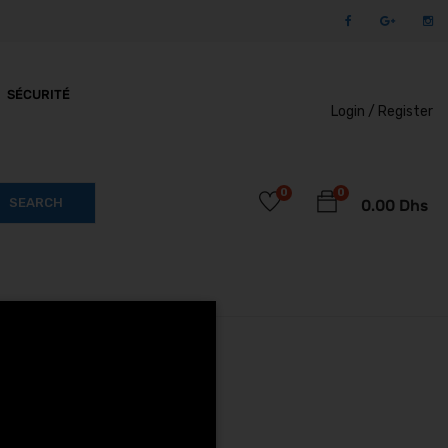
SÉCURITÉ
Login /
Register
0
0
SEARCH
0.00
Dhs