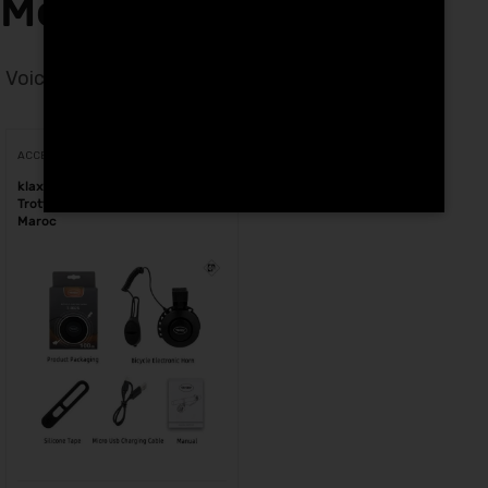
Motos à Tetouan
Voici le seul résultat
Voici le seul résultat
ACCESSOIRES
klaxon électronique pour
Trottinette électrique et vélo au
Maroc