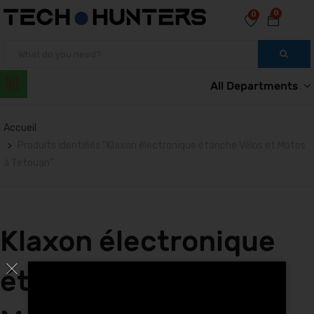
0
0
All Departments
Accueil
Produits identifiés “Klaxon électronique étanche Vélos et Motos
à Tetouan”
Klaxon électronique
étanche Vélos et