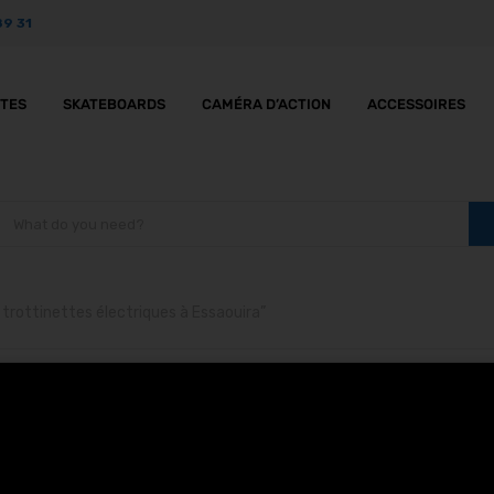
89 31
TTES
SKATEBOARDS
CAMÉRA D’ACTION
ACCESSOIRES
 trottinettes électriques à Essaouira”
chargable USB trottine