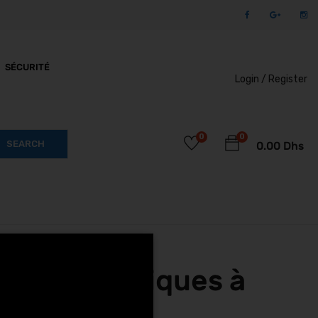
SÉCURITÉ
Login /
Register
0
0
SEARCH
0.00
Dhs
ttes électriques à