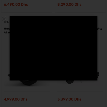
6,490.00
Dhs
8,290.00
Dhs
30 KM
18 KM
Monoroue Eléctrique Ninebot One
Segway Ninebot D18E trottinette
A1 au Maroc
électrique Maroc
4,999.00
Dhs
3,399.00
Dhs