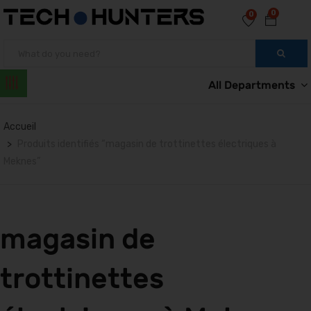
0
0
All Departments
Accueil
Produits identifiés “magasin de trottinettes électriques à
Meknes”
magasin de
trottinettes