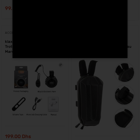
99.00
Dhs
299.00
Dhs
ACCESSOIRES
ACCESSOIRES
klaxon électronique pour
sacoche rigide 2 Litres pour
Trottinette électrique et vélo au
trottinette électrique et vélo au
Maroc
Maroc
199.00
Dhs