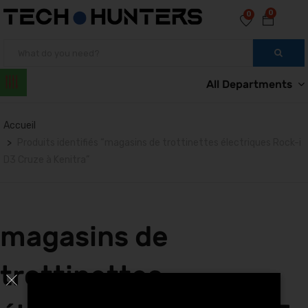
0
0
All Departments
Accueil
Produits identifiés “magasins de trottinettes électriques Rock-i
D3 Cruze à Kenitra”
magasins de
trottinettes