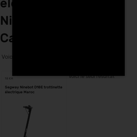
électriques Segway
Ninebot D18E à
Casablanca
Voici le seul résultat
Voici le seul résultat
18 KM
Segway Ninebot D18E trottinette
électrique Maroc