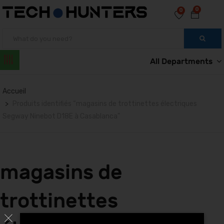
0
0
All Departments
Accueil
Produits identifiés “magasins de trottinettes électriques
Segway Ninebot D18E à Casablanca”
magasins de
trottinettes