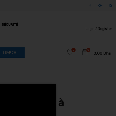
SÉCURITÉ
Login /
Register
0
0
SEARCH
0.00
Dhs
ra 2 MX5U3 à