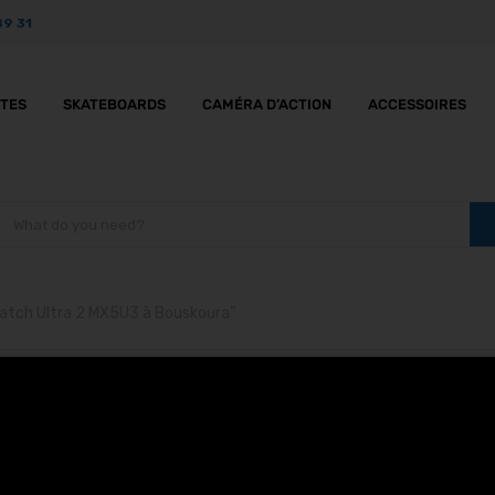
89 31
TTES
SKATEBOARDS
CAMÉRA D’ACTION
ACCESSOIRES
 Watch Ultra 2 MX5U3 à Bouskoura”
nectés Apple Watch Ult