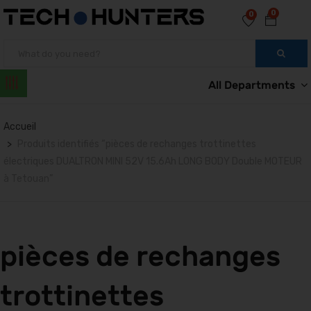
0
0
All Departments
Accueil
Produits identifiés “pièces de rechanges trottinettes
électriques DUALTRON MINI 52V 15.6Ah LONG BODY Double MOTEUR
à Tetouan”
pièces de rechanges
trottinettes