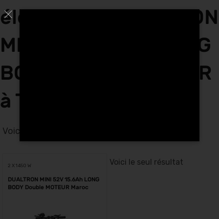
électriques DUALTRON
MINI 52V 15.6Ah LONG
BODY Double MOTEUR
à Tetouan
Voici le seul résultat
Voici le seul résultat
2 X 1450 W
DUALTRON MINI 52V 15.6Ah LONG
BODY Double MOTEUR Maroc