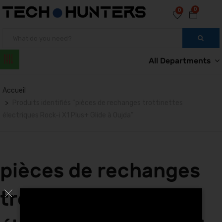
0
0
All Departments
Accueil
Produits identifiés “pièces de rechanges trottinettes
électriques Rock-i X1 Plus+ Glide à Oujda”
pièces de rechanges
trottinettes