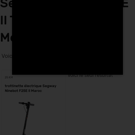
Segway Ninebot F25E
II Tech Hunters à
Mohammedia
Voici le seul résultat
Voici le seul résultat
25 KM
trottinette électrique Segway
Ninebot F25E II Maroc