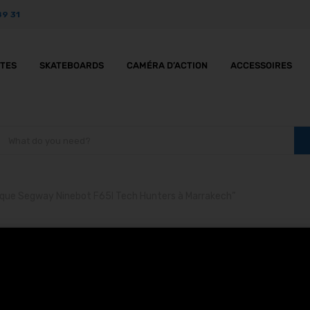
89 31
TTES
SKATEBOARDS
CAMÉRA D’ACTION
ACCESSOIRES
trique Segway Ninebot F65I Tech Hunters à Marrakech”
tinette électrique Seg