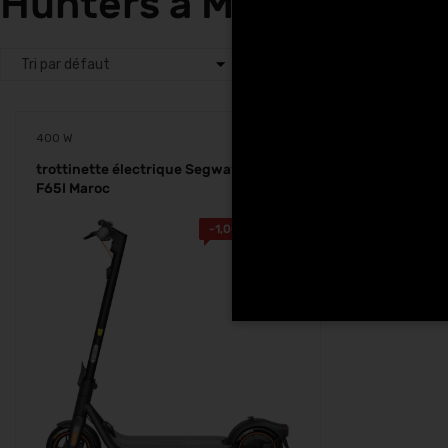
Hunters à Marrakech
400 W
trottinette électrique Segway Ninebot
F65I Maroc
-
1,000.00
Dhs