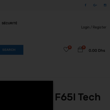
SÉCURITÉ
Login /
Register
0
0
SEARCH
0.00
Dhs
way Ninebot F65I Tech