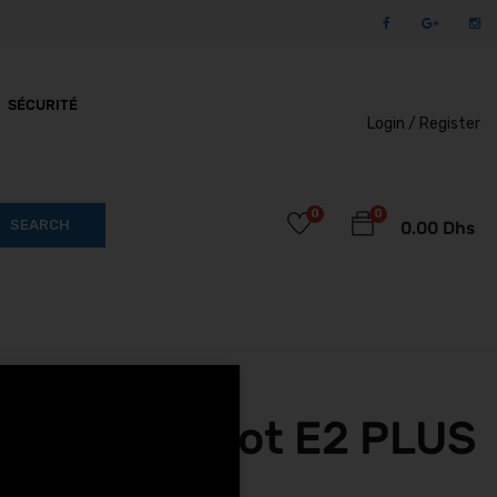
SÉCURITÉ
Login /
Register
0
0
SEARCH
0.00
Dhs
egway Ninebot E2 PLUS