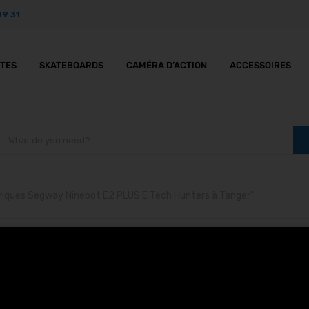
89 31
TTES
SKATEBOARDS
CAMÉRA D’ACTION
ACCESSOIRES
ctriques Segway Ninebot E2 PLUS E Tech Hunters à Tanger”
tinettes électriques S