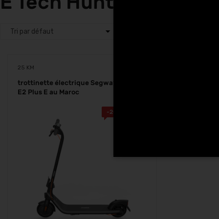
E Tech Hunters à Tang
25 KM
trottinette électrique Segway Ninebot
E2 Plus E au Maroc
-
200.00
Dhs