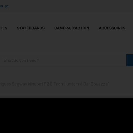
89 31
TTES
SKATEBOARDS
CAMÉRA D’ACTION
ACCESSOIRES
ctriques Segway Ninebot F2 E Tech Hunters à Dar Bouazza”
tinettes électriques S