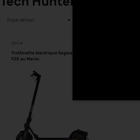
Tech Hunters à Dar Bo
350 W
Trottinette électrique Segway Ninebot
F2E au Maroc