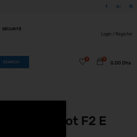
SÉCURITÉ
Login /
Register
0
0
SEARCH
0.00
Dhs
egway Ninebot F2 E