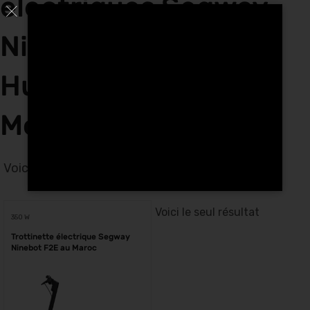
électriques Segway
Ninebot F2 E Tech
Hunters à
Mohammedia
Voici le seul résultat
Voici le seul résultat
350 W
Trottinette électrique Segway
Ninebot F2E au Maroc