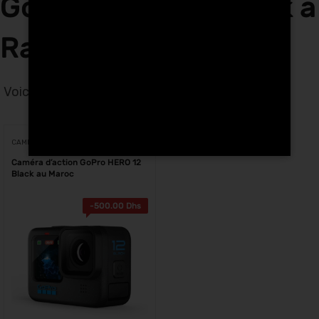
GoPro HERO 12 Black à
Rabat
Voici le seul résultat
Voici le seul résultat
CAMÉRAS D'ACTION
Caméra d’action GoPro HERO 12
Black au Maroc
-
500.00
Dhs