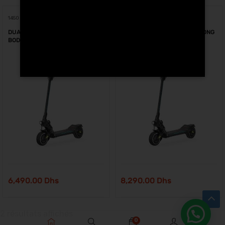
1450 W
2 X 1450 W
DUALTRON MINI 52V 13Ah LONG
DUALTRON MINI 52V 15.6Ah LONG
BODY MONO MOTEUR Maroc
BODY Double MOTEUR Maroc
6,490.00
Dhs
8,290.00
Dhs
2 résultats affichés
0