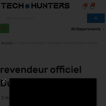
0
0
All Departments
Accueil
Produits identifiés “revendeur officiel Dualtron à Salé”
revendeur officiel
Dualtron à Salé
2 résultats affichés