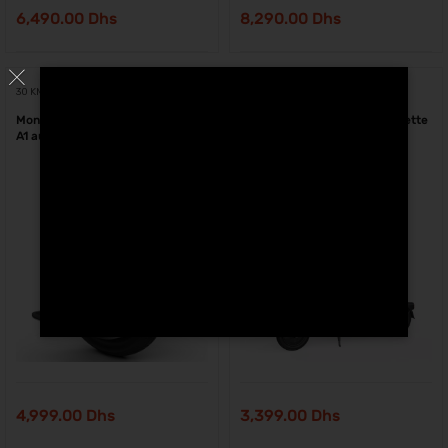
6,490.00
Dhs
8,290.00
Dhs
30 KM
18 KM
Monoroue Eléctrique Ninebot One
Segway Ninebot D18E trottinette
A1 au Maroc
électrique Maroc
4,999.00
Dhs
3,399.00
Dhs