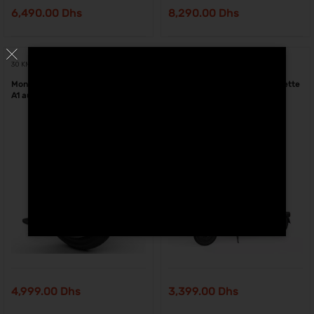
6,490.00
Dhs
8,290.00
Dhs
30 KM
18 KM
Monoroue Eléctrique Ninebot One
Segway Ninebot D18E trottinette
A1 au Maroc
électrique Maroc
4,999.00
Dhs
3,399.00
Dhs