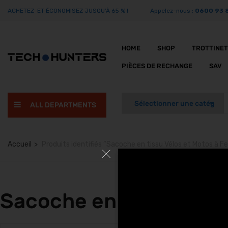
ACHETEZ ET ÉCONOMISEZ JUSQU’À 65 % !
Appelez-nous :
0600 93 
HOME
SHOP
TROTTINE
PIÈCES DE RECHANGE
SAV
ALL DEPARTMENTS
Accueil
Produits identifiés “Sacoche en tissu Vélos et Motos à Fe
Sacoche en tissu Vélos