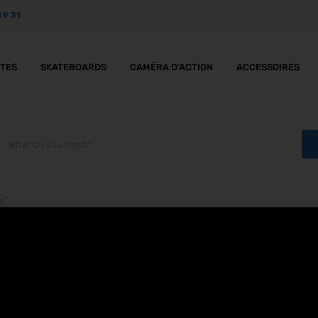
89 31
TTES
SKATEBOARDS
CAMÉRA D’ACTION
ACCESSOIRES
s”
 et Motos à Fes