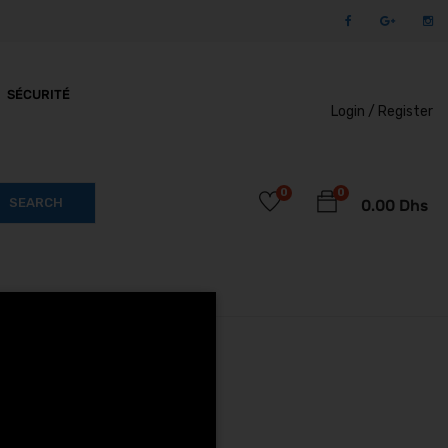
SÉCURITÉ
Login /
Register
0
0
SEARCH
0.00
Dhs