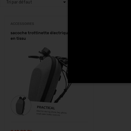
ACCESSOIRES
sacoche trottinette électrique et vélo
en tissu