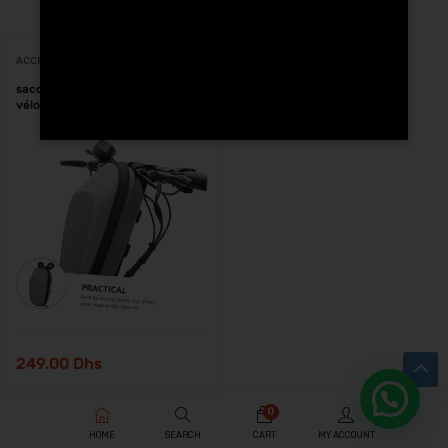
Voici le seul résultat
ACCESSOIRES
sacoche trottinette électrique et
vélo en tissu
249.00
Dhs
0
HOME
SEARCH
CART
MY ACCOUNT