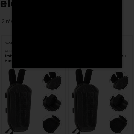
électriques à Salé
2 résultats affichés
ACCESSOIRES
ACCESSOIRES
sacoche rigide 2 Litres pour
sacoche rigide 3 Litres pour
trottinette électrique et vélo au
trottinette électrique et vélo au
Maroc
Maroc