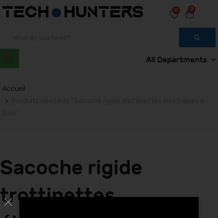
0
0
All Departments
Accueil
Produits identifiés “Sacoche rigide trottinettes électriques à
Salé”
Sacoche rigide
trottinettes