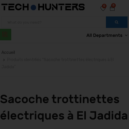
0
0
All Departments
Accueil
Produits identifiés “Sacoche trottinettes électriques à El
Jadida”
Sacoche trottinettes
électriques à El Jadida