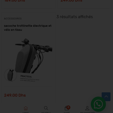
189.00
Dhs
249.00
Dhs
3 résultats affichés
ACCESSOIRES
sacoche trottinette électrique et
vélo en tissu
249.00
Dhs
0