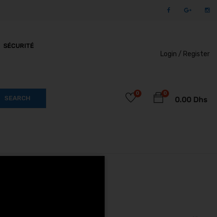
SÉCURITÉ
Login /
Register
0
0
SEARCH
0.00
Dhs