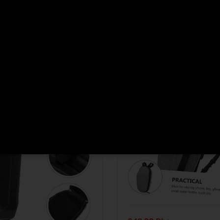
S
ACCESSOIRES
ide 3 Litres pour trottinette
sacoche trottinette électriq
et vélo au Maroc
en tissu