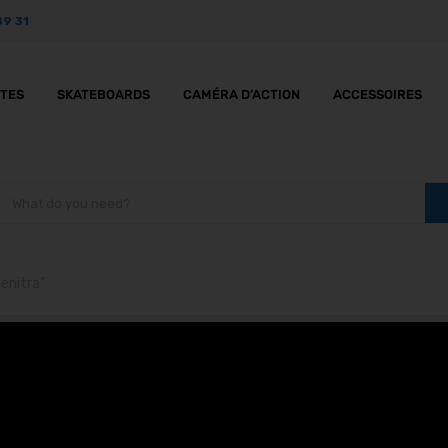
89 31
TTES
SKATEBOARDS
CAMÉRA D’ACTION
ACCESSOIRES
Kenitra”
lectriques à Kenitra