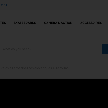
89 31
TTES
SKATEBOARDS
CAMÉRA D’ACTION
ACCESSOIRES
t vélos et trottinettes électriques à Tetouan”
et clignotant vélos et 