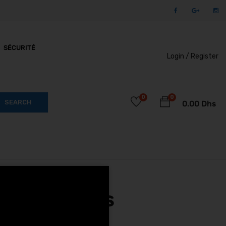
SÉCURITÉ
Login /
Register
0
0
SEARCH
0.00
Dhs
trottinettes