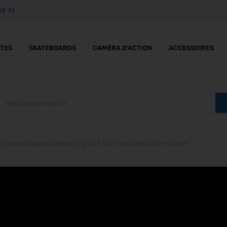
89 31
TTES
SKATEBOARDS
CAMÉRA D’ACTION
ACCESSOIRES
ectrique Segway Ninebot F25E II Tech Hunters à Ben Guerir”
ottinette électrique S