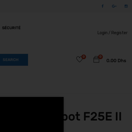
SÉCURITÉ
Login /
Register
0
0
SEARCH
0.00
Dhs
egway Ninebot F25E II