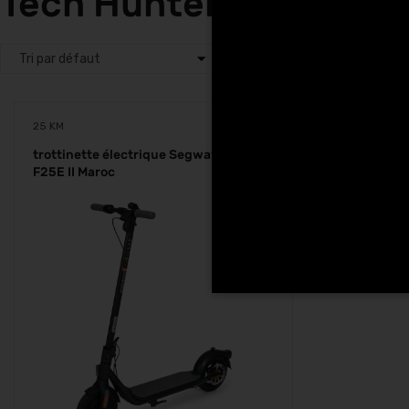
Tech Hunters à Ben Gu
25 KM
trottinette électrique Segway Ninebot
F25E II Maroc