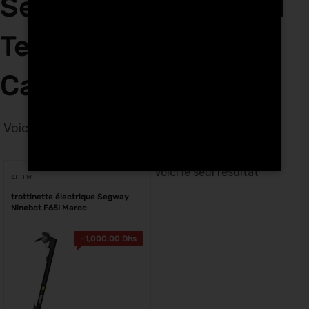
Segway Ninebot F65I
Tech Hunters à
Casablanca
Voici le seul résultat
Voici le seul résultat
400 W
trottinette électrique Segway
Ninebot F65I Maroc
-
1,000.00
Dhs