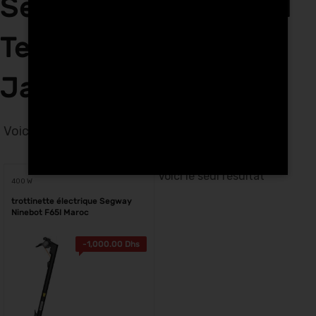
Segway Ninebot F65I
Tech Hunters à El
Jadida
Voici le seul résultat
Voici le seul résultat
400 W
trottinette électrique Segway
Ninebot F65I Maroc
-
1,000.00
Dhs