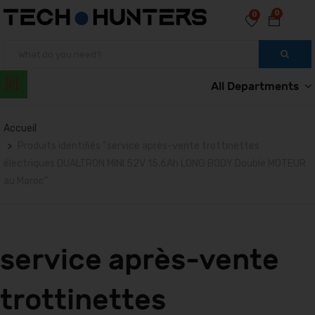
0
0
All Departments
Accueil
Produits identifiés “service après-vente trottinettes
électriques DUALTRON MINI 52V 15.6Ah LONG BODY Double MOTEUR
au Maroc”
service après-vente
trottinettes