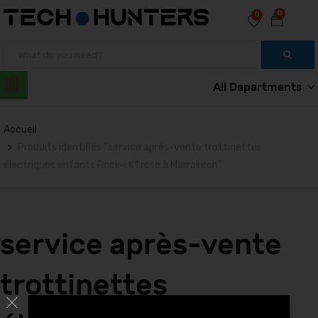
0
0
All Departments
Accueil
Produits identifiés “service après-vente trottinettes
électriques enfants Rock-i K1 rose à Marrakech”
service après-vente
trottinettes