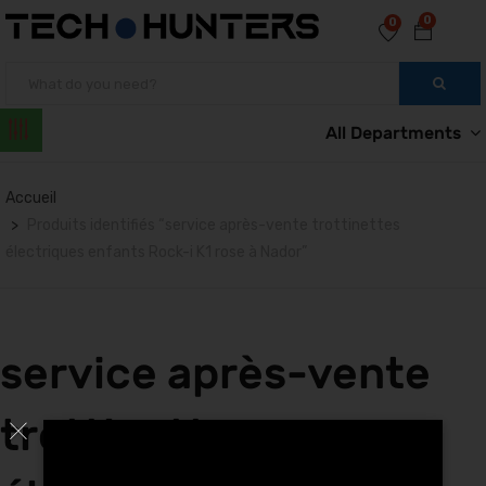
0
0
All Departments
Accueil
Produits identifiés “service après-vente trottinettes
électriques enfants Rock-i K1 rose à Nador”
service après-vente
trottinettes