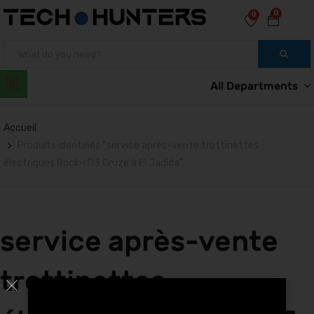
0
0
All Departments
Accueil
Produits identifiés “service après-vente trottinettes
électriques Rock-i D3 Cruze à El Jadida”
service après-vente
trottinettes