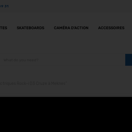
89 31
TTES
SKATEBOARDS
CAMÉRA D’ACTION
ACCESSOIRES
ectriques Rock-i D3 Cruze à Meknes”
ottinettes électriques 