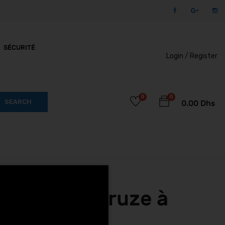
SÉCURITÉ
Login /
Register
0
0
SEARCH
0.00
Dhs
Rock-i D3 Cruze à