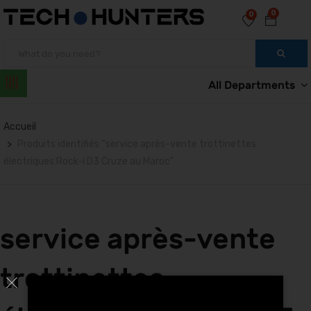
0
0
All Departments
Accueil
Produits identifiés “service après-vente trottinettes
électriques Rock-i D3 Cruze au Maroc”
service après-vente
trottinettes