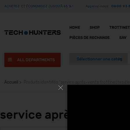
ACHETEZ ET ÉCONOMISEZ JUSQU’À 65 % !
Appelez-nous :
0600 93 
HOME
SHOP
TROTTINE
PIÈCES DE RECHANGE
SAV
ALL DEPARTMENTS
Accueil
Produits identifiés “service après-vente trottinettes éle
service après-vente tro