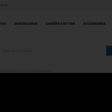
89 31
TTES
SKATEBOARDS
CAMÉRA D’ACTION
ACCESSOIRES
ctriques Rock-i X1 Glide à Agadir”
ttinettes électriques R