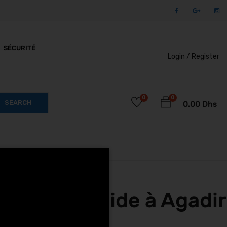
SÉCURITÉ
Login /
Register
0
0
SEARCH
0.00
Dhs
ock-i X1 Glide à Agadir