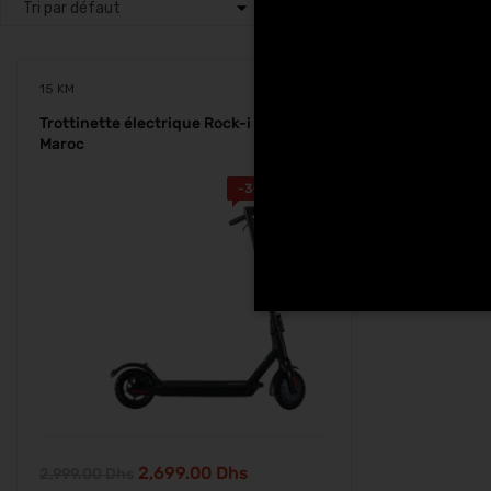
15 KM
Trottinette électrique Rock-i X1 Glide
Maroc
-
300.00
Dhs
2,699.00
Dhs
2,999.00
Dhs