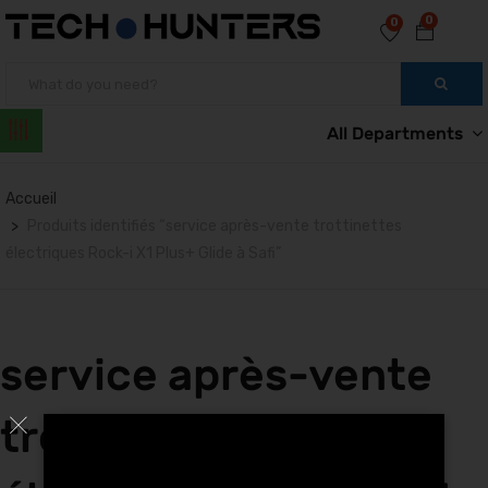
0
0
All Departments
Accueil
Produits identifiés “service après-vente trottinettes
électriques Rock-i X1 Plus+ Glide à Safi”
service après-vente
trottinettes