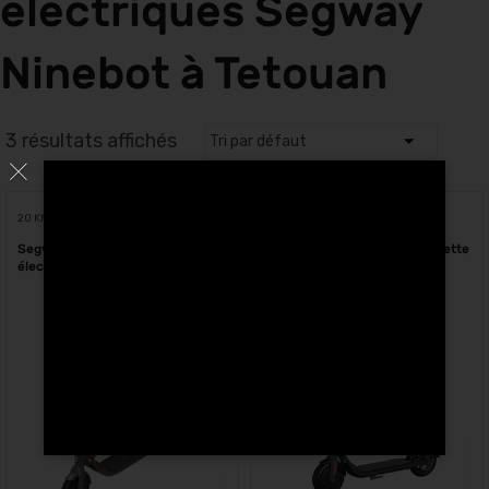
électriques Segway
Ninebot à Tetouan
3 résultats affichés
20 KM
30 KM
Segway Ninebot E22E trottinette
Segway Ninebot F30E trottinette
électrique Maroc
électrique Maroc
-
500.00
Dhs