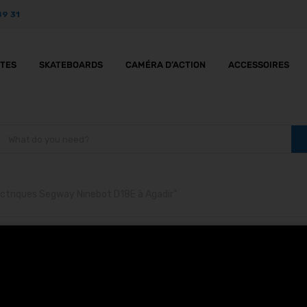
89 31
TTES
SKATEBOARDS
CAMÉRA D’ACTION
ACCESSOIRES
lectriques Segway Ninebot D18E à Agadir”
ottinettes électriques