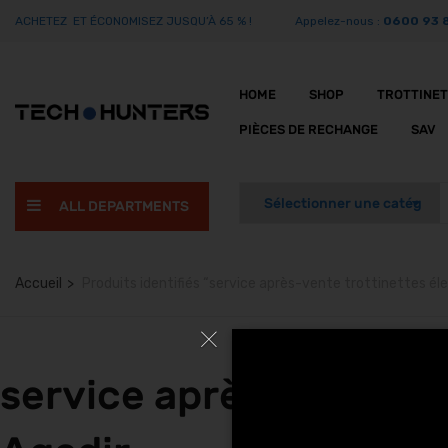
ACHETEZ ET ÉCONOMISEZ JUSQU’À 65 % !
Appelez-nous :
0600 93 
HOME
SHOP
TROTTINE
PIÈCES DE RECHANGE
SAV
ALL DEPARTMENTS
Accueil
Produits identifiés “service après-vente trottinettes é
service après-vente tr