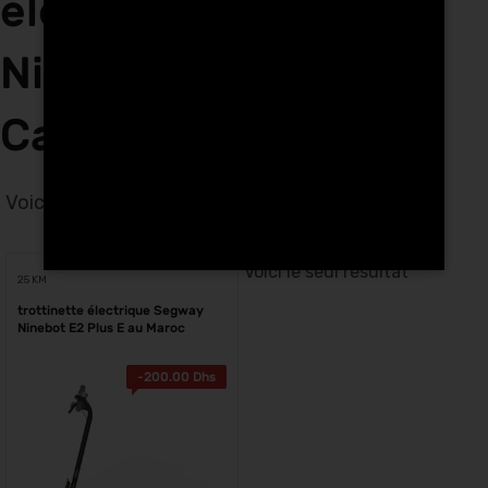
électriques Segway
Ninebot E2 PLUS E à
Casablanca
Voici le seul résultat
Voici le seul résultat
25 KM
trottinette électrique Segway
Ninebot E2 Plus E au Maroc
-
200.00
Dhs