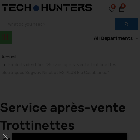
0
0
All Departments
Accueil
Produits identifiés “Service après-vente Trottinettes
électriques Segway Ninebot E2 PLUS E à Casablanca”
Service après-vente
Trottinettes