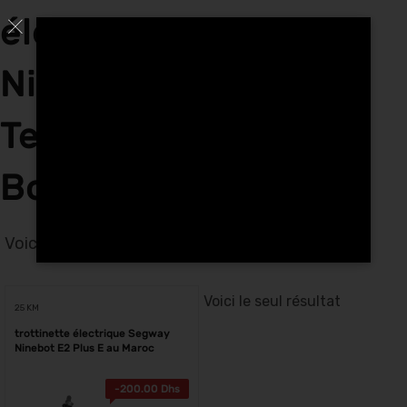
électriques Segway
Ninebot E2 PLUS E
Tech Hunters à Dar
Bouazza
Voici le seul résultat
Voici le seul résultat
25 KM
trottinette électrique Segway
Ninebot E2 Plus E au Maroc
-
200.00
Dhs