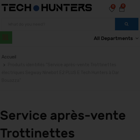
0
0
All Departments
Accueil
Produits identifiés “Service après-vente Trottinettes
électriques Segway Ninebot E2 PLUS E Tech Hunters à Dar
Bouazza”
Service après-vente
Trottinettes