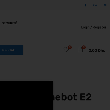
SÉCURITÉ
Login /
Register
0
0
SEARCH
0.00
Dhs
s Segway Ninebot E2