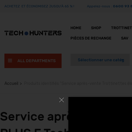
ACHETEZ ET ÉCONOMISEZ JUSQU’À 65 % !
Appelez-nous :
0600 93 
HOME
SHOP
TROTTINE
PIÈCES DE RECHANGE
SAV
ALL DEPARTMENTS
Accueil
Produits identifiés “Service après-vente Trottinettes é
Service après-vente T