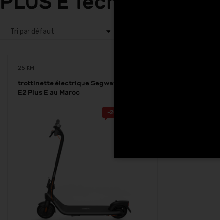
PLUS E Tech Hunters à
25 KM
trottinette électrique Segway Ninebot
E2 Plus E au Maroc
-
200.00
Dhs