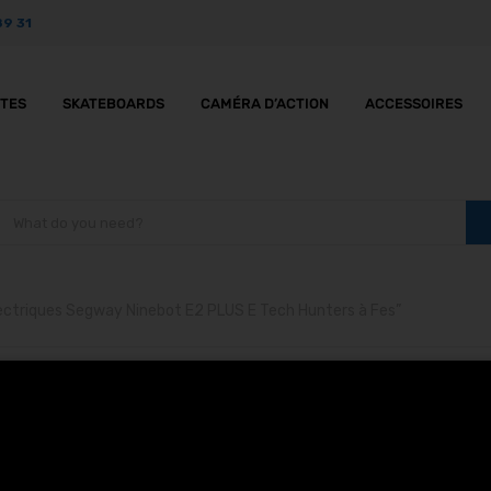
89 31
TTES
SKATEBOARDS
CAMÉRA D’ACTION
ACCESSOIRES
lectriques Segway Ninebot E2 PLUS E Tech Hunters à Fes”
rottinettes électrique