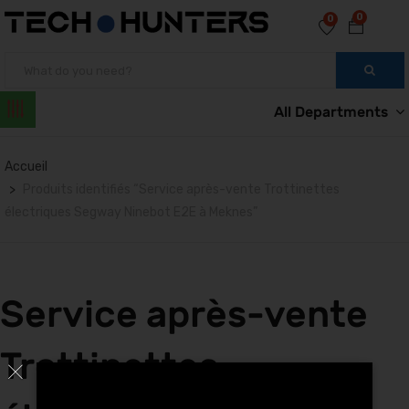
0
0
All Departments
Accueil
Produits identifiés “Service après-vente Trottinettes
électriques Segway Ninebot E2E à Meknes”
Service après-vente
Trottinettes