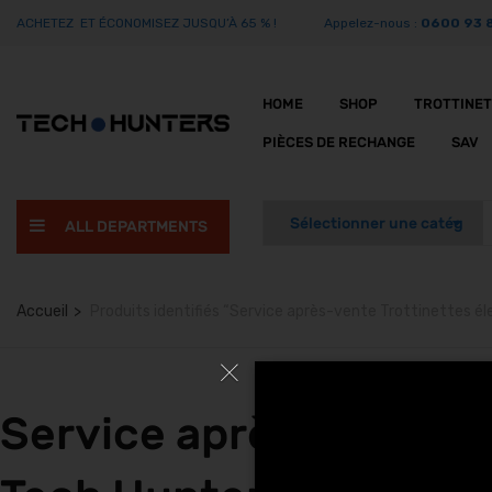
ACHETEZ ET ÉCONOMISEZ JUSQU’À 65 % !
Appelez-nous :
0600 93 
HOME
SHOP
TROTTINE
PIÈCES DE RECHANGE
SAV
ALL DEPARTMENTS
Accueil
Produits identifiés “Service après-vente Trottinettes é
Service après-vente T