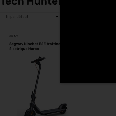
Tech Hunters à El Jadi
25 KM
Segway Ninebot E2E trottinette
électrique Maroc