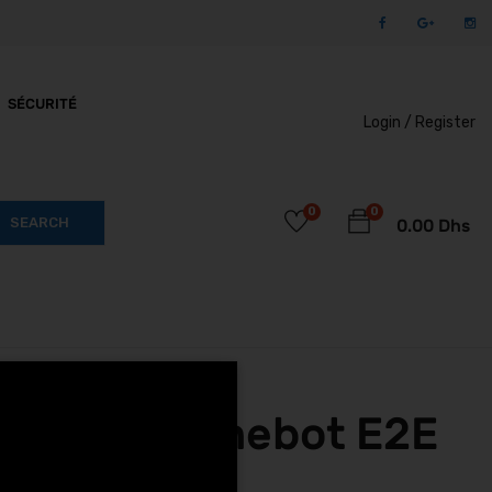
SÉCURITÉ
Login /
Register
0
0
SEARCH
0.00
Dhs
s Segway Ninebot E2E