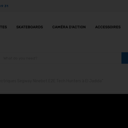
89 31
TTES
SKATEBOARDS
CAMÉRA D’ACTION
ACCESSOIRES
lectriques Segway Ninebot E2E Tech Hunters à El Jadida”
rottinettes électrique